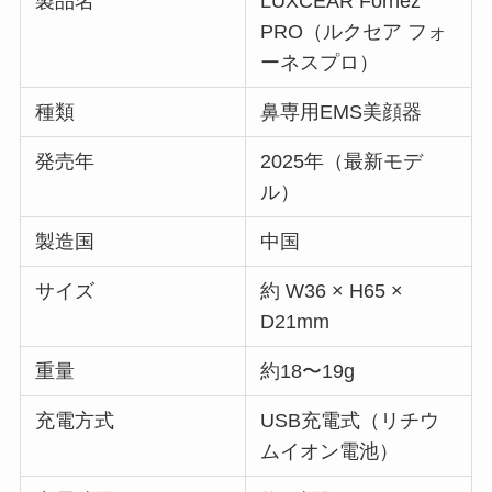
製品名
LUXCEAR Fornez
PRO（ルクセア フォ
ーネスプロ）
種類
鼻専用EMS美顔器
発売年
2025年（最新モデ
ル）
製造国
中国
サイズ
約 W36 × H65 ×
D21mm
重量
約18〜19g
充電方式
USB充電式（リチウ
ムイオン電池）