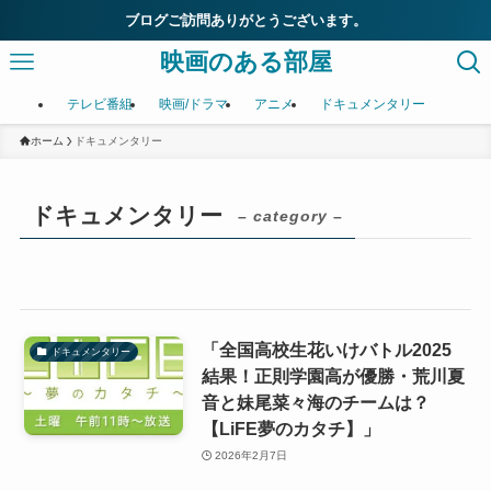
ブログご訪問ありがとうございます。
映画のある部屋
テレビ番組
映画/ドラマ
アニメ
ドキュメンタリー
ホーム
ドキュメンタリー
ドキュメンタリー
– category –
「全国高校生花いけバトル2025
ドキュメンタリー
結果！正則学園高が優勝・荒川夏
音と妹尾菜々海のチームは？
【LiFE夢のカタチ】」
2026年2月7日